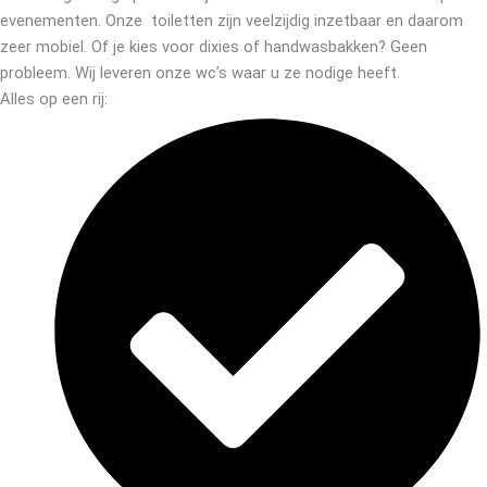
evenementen. Onze toiletten zijn veelzijdig inzetbaar en daarom
zeer mobiel. Of je kies voor dixies of handwasbakken? Geen
probleem. Wij leveren onze wc’s waar u ze nodige heeft.
Alles op een rij: