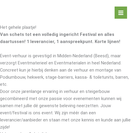
Ga
naar
de
inhoud
Het gehele plaatje!
Van schets tot een volledig ingericht Festival en alles
daartussen! 1 leverancier, 1 aanspreekpunt. Korte lijnen!
Event-verhuur is gevestigd in Midden-Nederland (Beesd), maar
verzorgt Eventmaterieel en Eventmaterialen in heel Nederland.
Concreet kun je hierbij denken aan de verhuur en montage van
Podiumbouw, hekwerk, stage-barriers, kassa- & toiletunits, barren,
etc.
Door onze jarenlange ervaring in verhuur en steigerbouw
gecombineerd met onze passie voor evenementen kunnen wij
samen met jullie dé gewenste beleving neerzetten. Jouw
event/festival is ons event. Wij zijn méér dan een
leverancier/aanbieder en staan met onze kennis en kunde aan jullie
zijde!